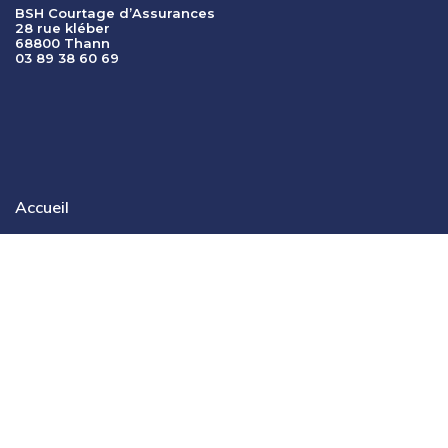
BSH Courtage d’Assurances
28 rue kléber
68800 Thann
03 89 38 60 69
Accueil
Le cabinet
Professionnels-Garages
Entreprises-Construction
Assurances collectives
Actualités
Lexique